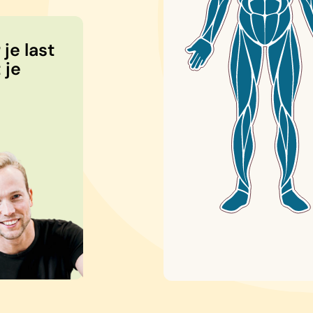
je last
 je