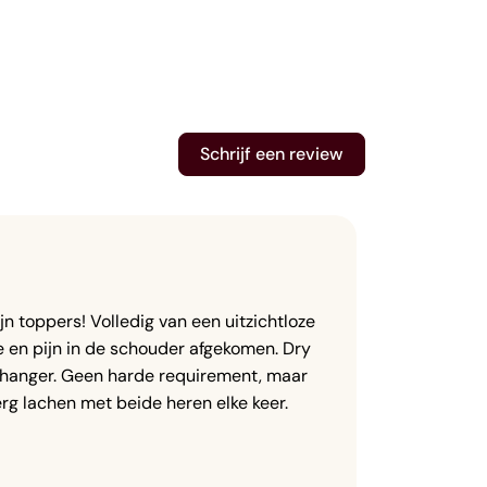
Schrijf een review
Gökhan Ç
n toppers! Volledig van een uitzichtloze 
Olaf, die 
 en pijn in de schouder afgekomen. Dry 
en nekpijn
hanger. Geen harde requirement, maar 
heeft verh
erg lachen met beide heren elke keer. 
aanpak die